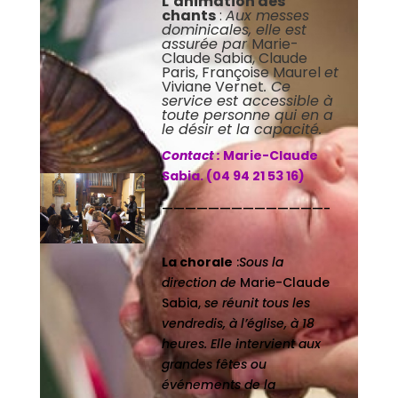
L’animation des
chants
:
Aux messes
dominicales, elle est
assurée par
Marie-
Claude Sabia, Claude
Paris, Françoise Maurel
et
Viviane Vernet
. Ce
service est accessible à
toute personne qui en a
le désir et la capacité.
Contact :
Marie-Claude
Sabia. (04 94 21 53 16)
——————————————-
La chorale
:
Sous la
direction de
Marie-Claude
Sabia,
se réunit tous les
vendredis, à l’église, à 18
heures. Elle intervient aux
grandes fêtes ou
événements de la