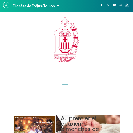
Diocèse de Fréjus-Toulon
Au premier et
deuxième
dimanches de