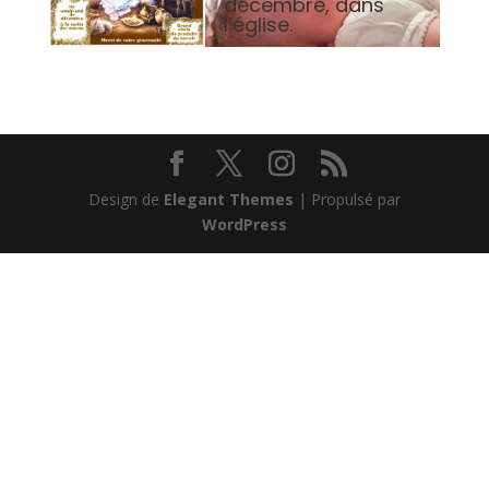
décembre, dans
l’église.
Design de
Elegant Themes
| Propulsé par
WordPress